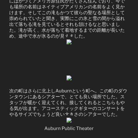
にはかつてアメリカ原住民がたくさん住んでおり、今で
も場所の名前はネイティブアメリカンの名前をよく見か
けます。そしてこの滝もかつて彼らの聖なる場所として
崇められていたと聞き、実際にこの氷と雪の間から溢れ
出て落ちる滝を見ているとそれも頷けるなと思いまし
た。滝が高く、水が落ちて着地するまでの距離が長いた
め、途中で水が氷るのが見えました。
次の町はさらに北上しAuburnという町へ。この町のダウ
ンタウンにあるシアターで、とても良い場所でした。ス
タッフが暖かく迎えてくれ、接してくれるとこちらもや
る気が出ます。アコースティックギターのコンサートを
やるサイズでちょうど良い大きさのシアターでした。
Auburn Public Theater