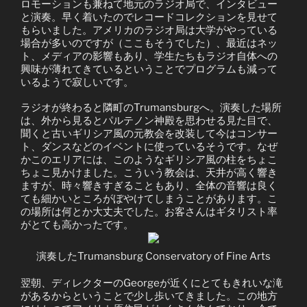
ロモーションも兼ねて地元のラジオ局で、インタビュー
と演奏。早く着いたのでレコードコレクションを見せて
もらいました。アメリカのラジオ局は大学がやっている
場合が多いのですが（ここもそうでした）、最近はネッ
ト、メディアの影響もあり、学生たちもラジオ自体への
興味が薄れてきているということでプログラムも減って
いるようで寂しいです。
ラジオが終わると隣町のTrumansburgへ。演奏した場所
は、外から見るとパルテノン神殿を思わせる見た目で、
聞くと古いギリシア風の元教会を改装して今はコンサー
ト、ダンスなどのイベントに使っているそうです。なぜ
かこのエリアには、このようなギリシア風の柱をちょこ
ちょこ見かけました。こういう教会は、天井が高く響き
ますが、時々響きすぎることもあり、全体の音響は良く
ても細かいところがぼやけてしまうことがあります。こ
の場所は何とか大丈夫でした。お客さんはギタリスト率
がとても高かったです。
演奏したTrumansburg Conservatory of Fine Arts
翌朝、ディレクターのGeorgeが近くにとてもきれいな滝
があるからということで少し歩いてきました。この地方