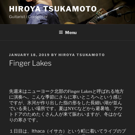
Skip
HIROYA TSUKAMOTO
to
Guitarist / Composer
content
Menu
POSTED
JANUARY 18, 2019
BY
HIROYA TSUKAMOTO
ON
Finger Lakes
先週末はニューヨーク北部のFinger Lakesと呼ばれる地方
に演奏へ。こんな季節にさらに寒いところへという感じ
ですが、氷河が作り出した指の形をした長細い湖が並ん
でいる美しい場所です。夏はNYCなどから避暑地、アウ
トドアのためたくさん人が来て賑わいますが、冬はかな
りの寒さです。
１日目は、Ithaca（イサカ）という町に着いてライブのプ