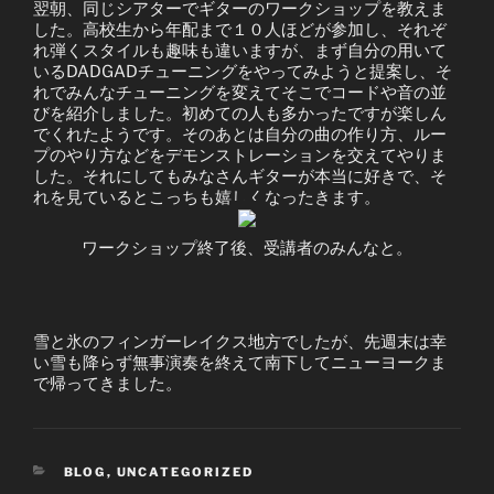
翌朝、同じシアターでギターのワークショップを教えま
した。高校生から年配まで１０人ほどが参加し、それぞ
れ弾くスタイルも趣味も違いますが、まず自分の用いて
いるDADGADチューニングをやってみようと提案し、そ
れでみんなチューニングを変えてそこでコードや音の並
びを紹介しました。初めての人も多かったですが楽しん
でくれたようです。そのあとは自分の曲の作り方、ルー
プのやり方などをデモンストレーションを交えてやりま
した。それにしてもみなさんギターが本当に好きで、そ
れを見ているとこっちも嬉しくなったきます。
ワークショップ終了後、受講者のみんなと。
雪と氷のフィンガーレイクス地方でしたが、先週末は幸
い雪も降らず無事演奏を終えて南下してニューヨークま
で帰ってきました。
CATEGORIES
BLOG
,
UNCATEGORIZED