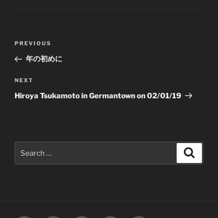
Post
Previous
PREVIOUS
navigation
Post
年の初めに
Next
NEXT
Post
Hiroya Tsukamoto in Germantown on 02/01/19
Search
Search
for: