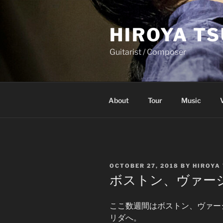
Skip
to
HIROYA T
content
Guitarist / Composer
About
Tour
Music
POSTED
OCTOBER 27, 2018
BY
HIROYA
ON
ボストン、ヴァー
ここ数週間はボストン、ヴァー
リダへ。