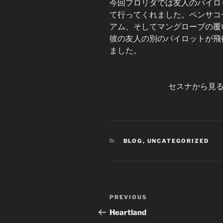
今回フロリダでは友人のパイロ
て行ってくれました。ペンサコ
アム、そしてマングローブの覆
彼の友人の別のパイロットが飛
ました。
セスナから見
CATEGORIES
BLOG
,
UNCATEGORIZED
Post
Previous
PREVIOUS
navigation
Post
Heartland