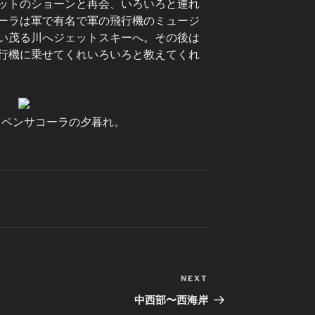
ットのショーンと再会、いろいろと連れ
ーラは軍で有名で軍の飛行機のミュージ
い茂る川へジェットスキーへ。その後は
行機に乗せてくれいろいろと教えてくれ
るペンサコーラの夕暮れ。
NEXT
Next
Post
中西部〜西海岸