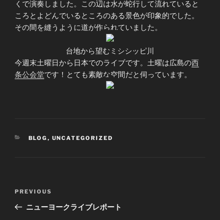
くで演奏しました。この辺は水が蛇行して流れていると
ころとよどんでいるところのある景色が印象的でした。
その間を縫うように道が作られていました。
台地から望むミシシッピ川
今週末土曜日から日本でのライブです。土曜は広島の
西
条公会堂
です！とても素敵な空間だと伺っています。
CATEGORIES
BLOG
,
UNCATEGORIZED
Post
Previous
PREVIOUS
navigation
Post
ニューヨークライブレポート