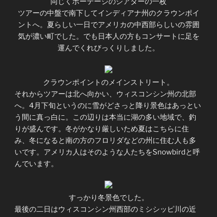
同じくポーテージのシアターの一枚
ツアーの中盤で南下してインディアナ州のクラウンポイ
ントへ。夏らしい一日でアメリカの中西部らしいの雰囲
気が濃い町でした。でも日本人の方もコンサートに足を
運んでくれびっくりしました。
クラウンポイントのメインストリート。
それからツアーは北へ向かい、ウィスコンシン州の北部
へ。4月下旬というのに雪がどさっと降り景色はあっとい
う間に真っ白に。この辺りは本当に湖の多い地域で、釣
りが盛んです。冬がかなり厳しいため夏はこちらに住
み、冬になると南の方のフロリダなどの州に住む人も多
いです。アメリカ人はそのような人たちをSnowbirdと呼
んでいます。
すっかり冬景色でした。
最後の二日はウィスコンシン州西部のミシシッピ川の近