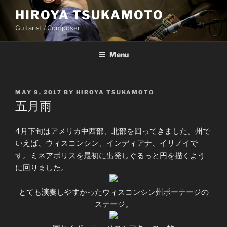
Skip
HIROYA TSUKAMOTO
to
Guitarist / Composer
content
Menu
POSTED
MAY 9, 2017
BY
HIROYA TSUKAMOTO
ON
五月雨
4月下旬はアメリカ中西部、北部を回ってきました。州で
いえば、ウィスコンシン、インディアナ、イリノイで
す。ミネアポリスを最初に出発しぐるっと円を描くよう
に回りました。
とても演奏しやすかったウィスコンシン州ポーテージの
ステージ。