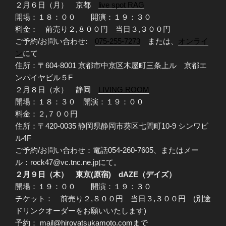
２月６日（月） 京都
live spot RAG
開場：１８：００ 開演：１９：３０
料金： 前売り２,８００円 当日３,３００円
ご予約/お問い合わせ:
075-255-7273
または、
オンライ
ン
にて
住所：〒604-8001 京都市中京区木屋町三条上ル 京都エ
ンパイヤビル５F
２月８日（水） 静岡
LIVING ROOM
開場：１８：３０ 開演：１９：００
料金：２,７００円
住所：〒420-0035 静岡県静岡市葵区七間町10-9 シンワビ
ル4F
ご予約/お問い合わせ：電話054-260-7605、またはメー
ル：rock47@vc.tnc.ne.jpにて。
２月９日（木） 東京(原宿) dAZE（デイズ）
開場：１９：００ 開演：１９：３０
チケット： 前売り２,８００円 当日３,３００円 (別途
ドリンクオーダーをお願いいたします)
予約： mail@hiroyatsukamoto.comまで