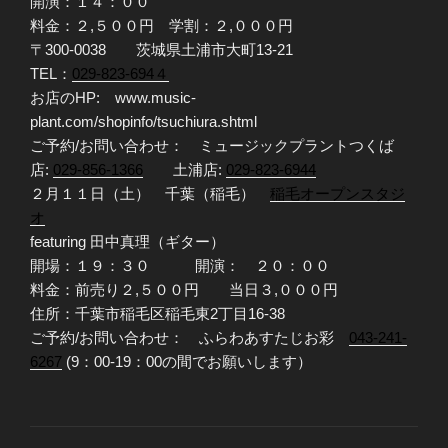
開演：１４：００
料金：２,５００円 学割：２,０００円
〒300-0038 茨城県土浦市大町13-21
TEL：
029-823-694４
お店のHP: www.music-
plant.com/shopinfo/tsuchiura.shtml
ご予約/お問い合わせ： ミュージックプラントつくば
店:
029-856-1366
土浦店:
029-823-6944
２月１１日（土） 千葉（稲毛）
稲毛オープンスタジ
オ
featuring 田中真理（ギター）
開場：１９：３０ 開演： ２０：００
料金：前売り２,５００円 当日３,０００円
住所：千葉市稲毛区稲毛東2丁目16-38
ご予約/お問い合わせ： ふらわあすたじお彩
043-241-
6267
(9：00-19：00の間でお願いします）