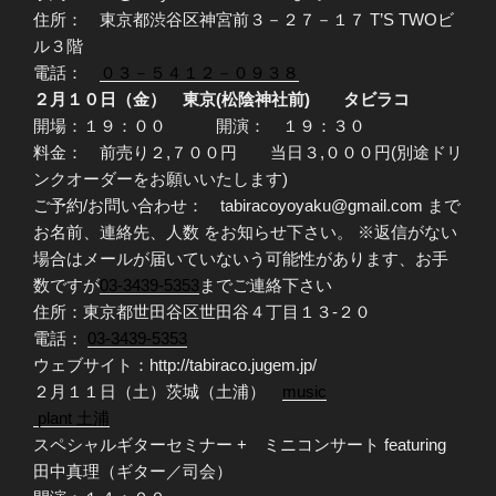
住所： 東京都渋谷区神宮前３－２７－１７ T’S TWOビ
ル３階
電話：
０３－５４１２－０９３８
２月１０日（金） 東京(松陰神社前) タビラコ
開場：１９：００ 開演： １９：３０
料金： 前売り２,７００円 当日３,０００円(別途ドリ
ンクオーダーをお願いいたします)
ご予約/お問い合わせ： tabiracoyoyaku@gmail.com まで
お名前、連絡先、人数 をお知らせ下さい。 ※返信がない
場合はメールが届いていないう可能性があります、お手
数ですが
03-3439-5353
までご連絡下さい
住所：東京都世田谷区世田谷４丁目１３-２０
電話：
03-3439-5353
ウェブサイト：http://tabiraco.jugem.jp/
２月１１日（土）茨城（土浦）
music
plant 土浦
スペシャルギターセミナー + ミニコンサート featuring
田中真理（ギター／司会）