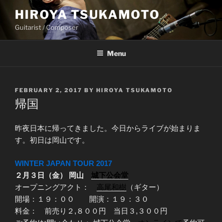
Skip
HIROYA TSUKAMOTO
to
Guitarist / Composer
content
Menu
POSTED
FEBRUARY 2, 2017
BY
HIROYA TSUKAMOTO
ON
帰国
昨夜日本に帰ってきました。今日からライブが始まりま
す。初日は岡山です。
WINTER JAPAN TOUR 2017
２月３日（金） 岡山
城下公会堂
オープニングアクト：
高尾和樹
（ギター）
開場：１９：００ 開演：１９：３０
料金： 前売り２,８００円 当日３,３００円