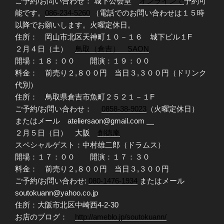
ご予約/お問い合わせ： 城下公会堂
オンラインで
予約可
能です。
086-234-5260
（電話でのお問い合わせは１５時
以降でお願いします。火曜定休日。
住所： 岡山市北区天神町１０－１６ 城下ビル１F
２月４日（土）
鳥取（倉吉） SAON
開場：１８：００ 開演：１９：００
料金： 前売り２,８００円 当日３,３００円（ドリンク
代別）
住所： 鳥取県倉吉市魚町２５２１－１F
ご予約/お問い合わせ：
0858-38-9023
（火曜定休日）
またはメール ateliersaon@gmail.com
２月５日（日） 大阪
創徳庵
スペシャルゲスト：中村雄二郎（ドラムス）
開場：１７：００ 開演：１７：３０
料金： 前売り２,８００円 当日３,３００円
ご予約/お問い合わせ:
080-1476-1934
またはメール
soutokuann@yahoo.co.jp
住所：大阪市北区中崎西4-2-30
お店のブログ：
http://ameblo.jp/soutokuann/