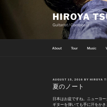
Skip
to
HIROYA T
content
Guitarist / Composer
About
Tour
Music
POSTED
AUGUST 15, 2016
BY
HIROYA 
ON
夏のノート
日本はお盆ですね。ニューヨー
ギターを弾いても手に汗をかき