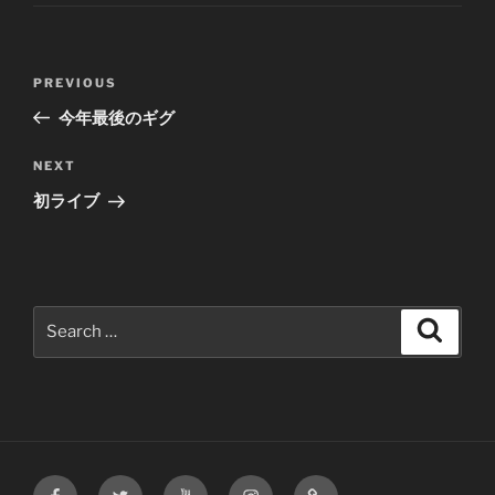
Post
Previous
PREVIOUS
navigation
Post
今年最後のギグ
Next
NEXT
Post
初ライブ
Search
Search
for:
facebook
twitter
youtube
instagram
bandcamp