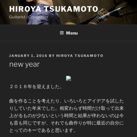
Skip
HIROYA TSUKAMOTO
to
Guitarist / Composer
content
Menu
POSTED
JANUARY 1, 2016
BY
HIROYA TSUKAMOTO
ON
new year
２０１６年を迎えました。
曲を作ることを考えたり、いろいろとアイデアを試した
りしていた年末でした。相変わらず時間だけ取って出来
上がるものが少ないという時間と結果が伴わないのは今
も昔も同じですが、それでも曲作りが特に最近の自分に
とってのキーであると思います。