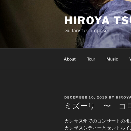
Skip
to
HIROYA T
content
Guitarist / Composer
About
Tour
Music
POSTED
DECEMBER 10, 2015
BY
HIROY
ON
ミズーリ 〜 コ
カンサス州でのコンサートの後
カンザスシティーとセントルイ