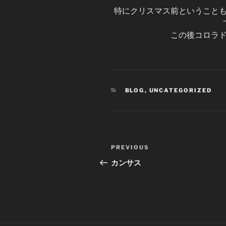
特にクリスマス前ということ
この後コロラ
CATEGORIES
BLOG
,
UNCATEGORIZED
Post
Previous
PREVIOUS
navigation
Post
カンサス