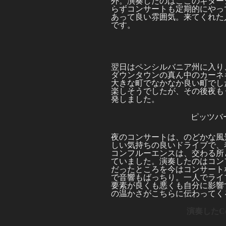
外。演奏したのはここのギターショッ
らずコンサートも定期的にやっ
あって良い雰囲気。来てくれた
です。
翌日はペンシルバニア州に入り
ダウンタウンの真ん中のカーネ
大きな町でなかなか良い町でし
楽しそうでしたが、その後夜も
発しました。
ピッツバ
夜のコンサートは、のどかな風
しい気持ちの良いドライブで、
コンフルーエンスは、交わる所
ていました。演奏したのはコン
だったところを今はコンサート
で音響もばっちり。一人でライ
要素が良くも悪くも自分に影響
の温かさがこちらに伝わってく
演奏したConfl