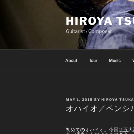
Skip
to
HIROYA T
content
Guitarist / Composer
About
Tour
Music
POSTED
MAY 1, 2015
BY
HIROYA TSUK
ON
オハイオ／ペンシ
初めてのオハイオ。今回は五大