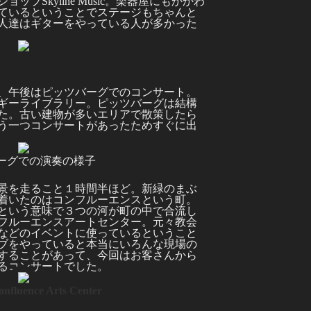
プSkyline Music。楽器屋にもかかわ
ているということでステージもちゃんと
人達はギターをやっている人が多かった
、午後はピッツバーグでのコンサート。
ギーライブラリー。ピッツバーグは結構
た。古い建物が多いエリアで散策したら
う一つコンサートがあったためすぐに出
ーグでの演奏の様子
景を走ること１時間半ほど。新緑のまぶ
着いたのはコンフルーエンスという町。
という意味で３つの河が町の中で合流し
フルーエンスアートセンター。元々教会
などのイベントに使っているということ
ブをやっていると本当にいろんな現場の
することがあって、今回はお客さんから
るコンサートでした。
uence Arts Center