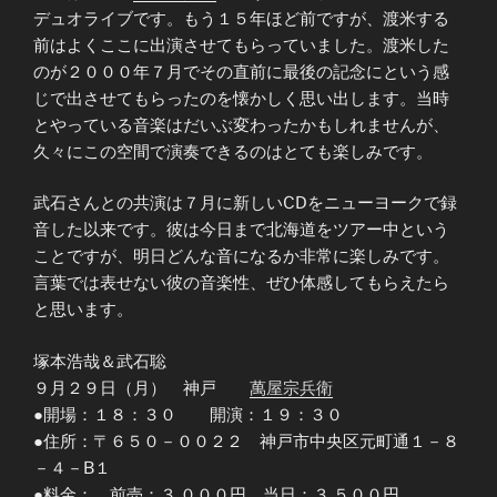
デュオライブです。もう１５年ほど前ですが、渡米する
前はよくここに出演させてもらっていました。渡米した
のが２０００年７月でその直前に最後の記念にという感
じで出させてもらったのを懐かしく思い出します。当時
とやっている音楽はだいぶ変わったかもしれませんが、
久々にこの空間で演奏できるのはとても楽しみです。
武石さんとの共演は７月に新しいCDをニューヨークで録
音した以来です。彼は今日まで北海道をツアー中という
ことですが、明日どんな音になるか非常に楽しみです。
言葉では表せない彼の音楽性、ぜひ体感してもらえたら
と思います。
塚本浩哉＆武石聡
９月２９日（月） 神戸
萬屋宗兵衛
●開場：１８：３０ 開演：１９：３０
●住所：〒６５０－００２２ 神戸市中央区元町通１－８
－４－B１
●料金： 前売：３,０００円 当日：３,５００円