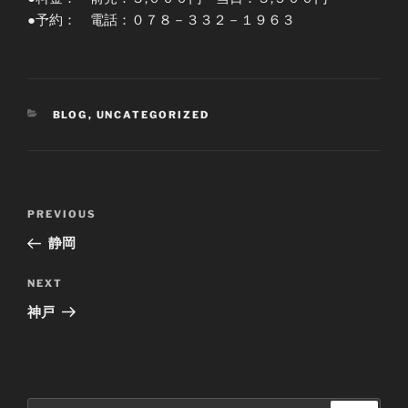
●予約： 電話：０７８－３３２－１９６３
CATEGORIES
BLOG
,
UNCATEGORIZED
Post
Previous
PREVIOUS
navigation
Post
静岡
Next
NEXT
Post
神戸