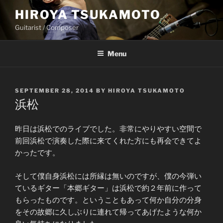
Skip
HIROYA TSUKAMOTO
to
Guitarist / Composer
content
Menu
POSTED
SEPTEMBER 28, 2014
BY
HIROYA TSUKAMOTO
ON
浜松
昨日は浜松でのライブでした。非常にやりやすい空間で
前回浜松で演奏した際に来てくれた方にも再会できてよ
かったです。
そして僕自身浜松には所縁は無いのですが、僕の今弾い
ているギター「本郷ギター」は浜松で約２年前に作って
もらったものです。ということもあって何か自分の分身
をその故郷に久しぶりに連れて帰ってあげたような何か