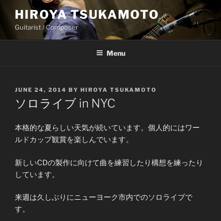
Skip
HIROYA TSUKAMOTO
to
Guitarist / Composer
content
Menu
POSTED
JUNE 24, 2014
BY
HIROYA TSUKAMOTO
ON
ソロライブ in NYC
本格的な夏らしい天気が続いています。個人的にはワー
ルドカップ観賞を楽しんでいます。
新しいCDの製作に向けて曲を練習したり構想を練ったり
しています。
来週は久しぶりにニューヨーク市内でのソロライブで
す。