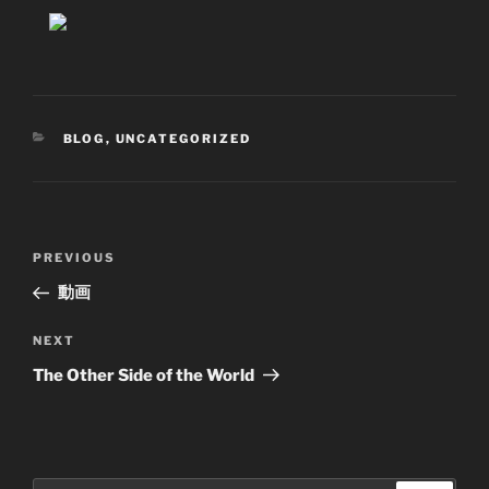
CATEGORIES
BLOG
,
UNCATEGORIZED
Post
Previous
PREVIOUS
navigation
Post
動画
Next
NEXT
Post
The Other Side of the World